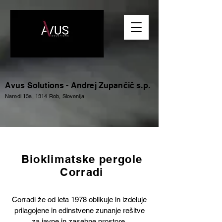
Avus Solutions - Andrej Zupančič s.p.
Naredi 13a, 1314 Rob, Slovenija
Bioklimatske pergole
Corradi
Corradi že od leta 1978 oblikuje in izdeluje
prilagojene in edinstvene zunanje rešitve
za javne in zasebne prostore.