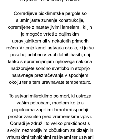
Corradijeve bioklimatske pergole so
aluminijaste zunanje konstrukcije,
opremljene z nastavljivimi lamelami, ki jih
je mogoče vrteti z daljinskim
upravljalnikom ali v nekaterih primerih
ročno. Vrtenje lamel ustvarja okolje, ki je še
posebej udobno v vseh letnih časih, saj
lahko s spreminjanjem njihovega naklona
nadzorujete sončno svetlobo in stopnjo
naravnega prezračevanja v spodnjem
okolju ter s tem uravnavate temperaturo.
To ustvari mikroklimo po meri, ki ustreza
vašim potrebam, medtem ko je s
popolnoma zaprtimi lamelami spodnji
prostor zaščiten pred vremenskimi vplivi.
Corradi je združil to veliko praktičnost s
svojim nezmotljivim občutkom za dizajn in
vrhunskimi tehničnimi rešitvami ter ustvaril